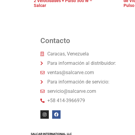
2 Velocidades + Pulso 500 W –
de Vi
Salcar
Pulso
Contacto
Caracas, Venezuela
Para información al distribuidor:
ventas@salcarve.com
Para información de servicio:
servicio@salcarve.com
+58 414-3966979
SALCAR INTERNATIONAL, LLC