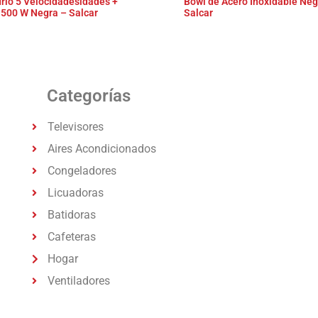
drio 5 Velocidadesidades +
Bowl de Acero Inoxidable Neg
 500 W Negra – Salcar
Salcar
Categorías
Televisores
Aires Acondicionados
Congeladores
Licuadoras
Batidoras
Cafeteras
Hogar
Ventiladores