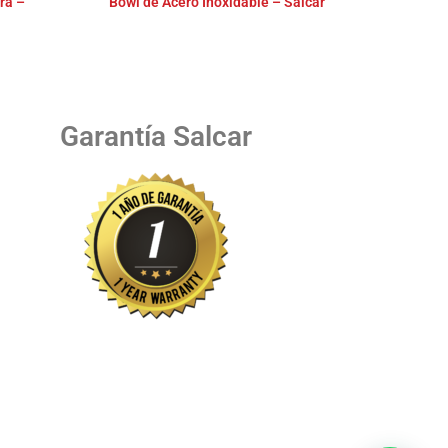
ra –
Bowl de Acero Inoxidable – Salcar
Garantía Salcar