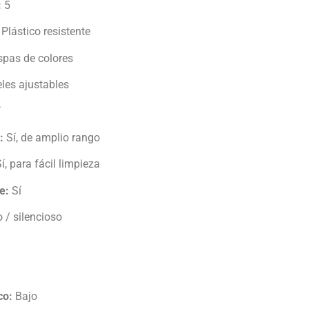
:
5
Plástico resistente
pas de colores
les ajustables
í
:
Sí, de amplio rango
í, para fácil limpieza
e:
Sí
 / silencioso
co:
Bajo