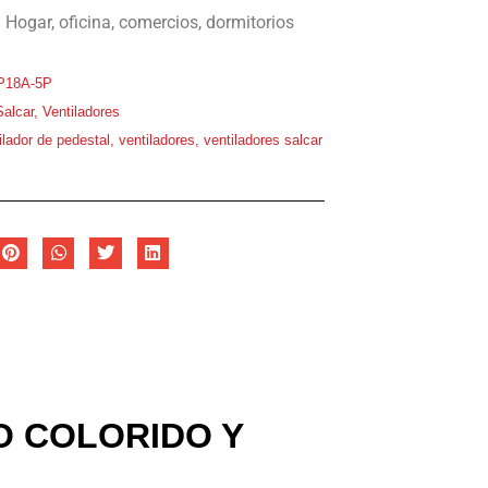
:
Hogar, oficina, comercios, dormitorios
P18A-5P
Salcar
,
Ventiladores
ilador de pedestal
,
ventiladores
,
ventiladores salcar
O COLORIDO Y