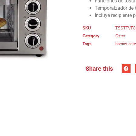
Funciones de tostar
Temporaizador de
Incluye recipiente 
SKU
TSSTTVF8
Category
Oster
Tags
hornos oste
Share this