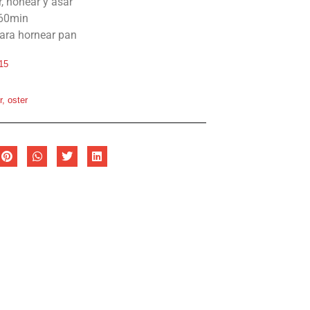
, honear y asar
 60min
para hornear pan
15
r
,
oster