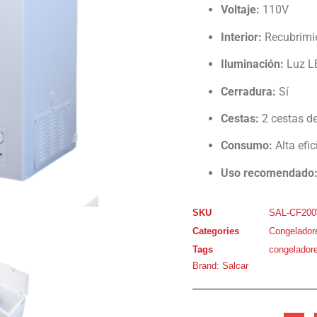
Voltaje:
110V
Interior:
Recubrimi
Iluminación:
Luz LE
Cerradura:
Sí
Cestas:
2 cestas d
Consumo:
Alta efic
Uso recomendado
SKU
SAL-CF20
Categories
Congelador
Tags
congelador
Brand:
Salcar