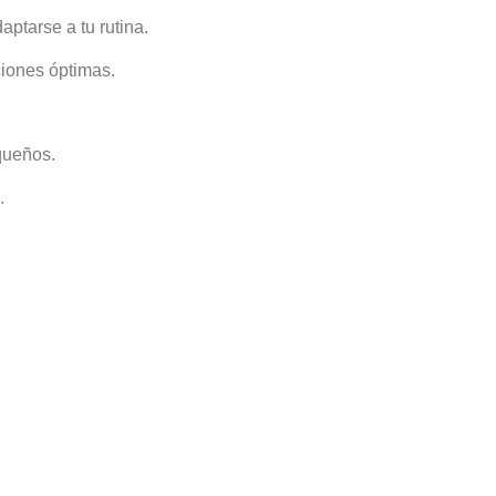
ptarse a tu rutina.
ciones óptimas.
queños.
.