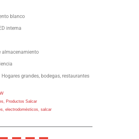
ento blanco
D interna
e almacenamiento
iencia
:
Hogares grandes, bodegas, restaurantes
0W
es
,
Productos Salcar
es
,
electrodomésticos
,
salcar