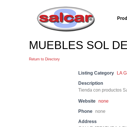
Prod
MUEBLES SOL DE 
Return to Directory
Listing Category
LA 
Description
Tienda con productos S
Website
none
Phone
none
Address