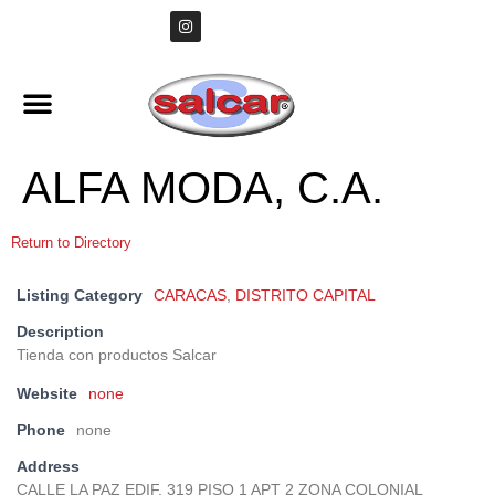
ALFA MODA, C.A.
Return to Directory
Listing Category
CARACAS
,
DISTRITO CAPITAL
Description
Tienda con productos Salcar
Website
none
Phone
none
Address
CALLE LA PAZ EDIF. 319 PISO 1 APT 2 ZONA COLONIAL